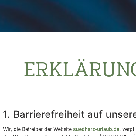
ERKLÄRUNG
1. Barrierefreiheit auf unse
Wir, die Betreiber der Website
suedharz-urlaub.de
, verpf