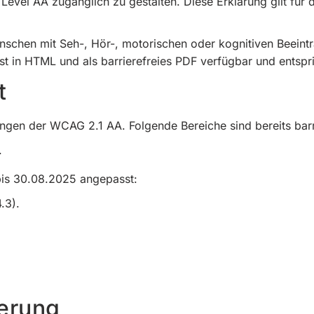
Level AA zugänglich zu gestalten. Diese Erklärung gilt für
enschen mit Seh-, Hör-, motorischen oder kognitiven Beein
 ist in HTML und als barrierefreies PDF verfügbar und ent
t
ngen der WCAG 2.1 AA. Folgende Bereiche sind bereits barri
.
 bis 30.08.2025 angepasst:
.3).
erung