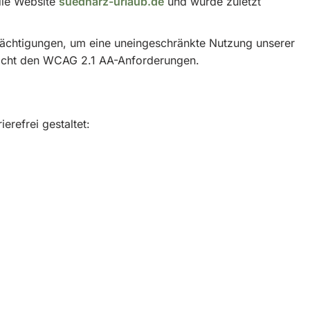
 die Website
suedharz-urlaub.de
und wurde zuletzt
trächtigungen, um eine uneingeschränkte Nutzung unserer
spricht den WCAG 2.1 AA-Anforderungen.
erefrei gestaltet: