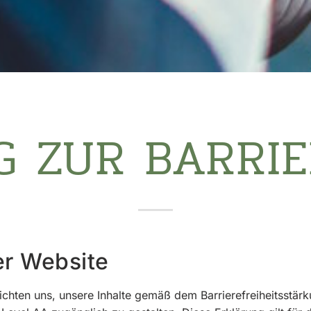
 ZUR BARRIE
rer Website
lichten uns, unsere Inhalte gemäß dem Barrierefreiheitsst