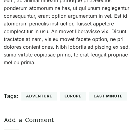
eum, ad animal timeam patrioque pri.Delectus
ponderum atomorum ne has, ut qui unum neglegentur
consequuntur, erant option argumentum in vel. Est id
atomorum periculis instructior, fuisset appetere
complectitur in usu. An movet liberavisse vix. Dicunt
tractatos at nam, vis eu movet facete option, ne pri
dolores contentiones. Nibh lobortis adipiscing ex sed,
sumo virtute copiosae pri no, te erat feugait propriae
mel eu prima.
Tags:
ADVENTURE
EUROPE
LAST MINUTE
Add a Comment